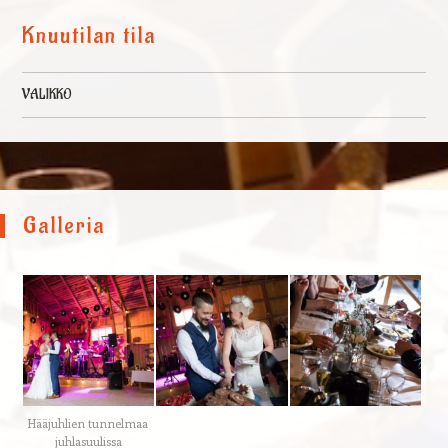
Knuutilan tila
VALIKKO
Skip to content
Galleria
Hääjuhlien tunnelmaa
juhlasuulissa