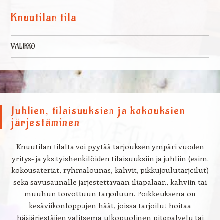
Knuutilan tila
VALIKKO
Skip to content
Juhlien, tilaisuuksien ja kokouksien
järjestäminen
Knuutilan tilalta voi pyytää tarjouksen ympäri vuoden
yritys- ja yksityishenkilöiden tilaisuuksiin ja juhliin (esim.
kokousateriat, ryhmälounas, kahvit, pikkujoulutarjoilut)
sekä savusaunalle järjestettävään iltapalaan, kahviin tai
muuhun toivottuun tarjoiluun. Poikkeuksena on
kesäviikonloppujen häät, joissa tarjoilut hoitaa
hääjärjestäjien valitsema ulkopuolinen pitopalvelu tai