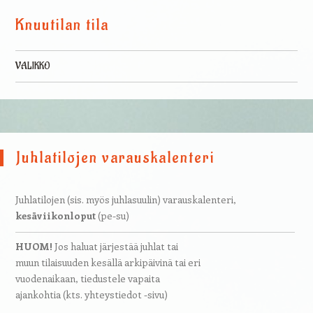
Knuutilan tila
VALIKKO
Skip to content
Juhlatilojen varauskalenteri
Juhlatilojen (sis. myös juhlasuulin) varauskalenteri,
kesäviikonloput
(pe-su)
HUOM!
Jos haluat järjestää juhlat tai
muun tilaisuuden kesällä arkipäivinä tai eri
vuodenaikaan, tiedustele vapaita
ajankohtia (kts. yhteystiedot -sivu)