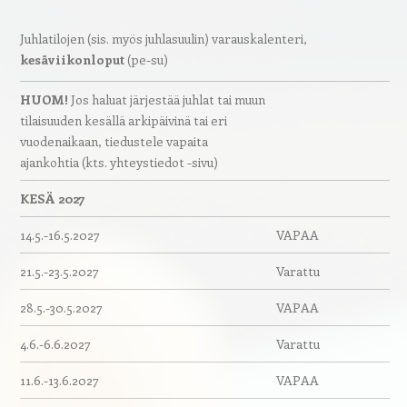
Juhlatilojen (sis. myös juhlasuulin) varauskalenteri,
kesäviikonloput
(pe-su)
HUOM!
Jos haluat järjestää juhlat tai muun
tilaisuuden kesällä arkipäivinä tai eri
vuodenaikaan, tiedustele vapaita
ajankohtia (kts. yhteystiedot -sivu)
KESÄ 2027
14.5.-16.5.2027
VAPAA
21.5.-23.5.2027
Varattu
28.5.-30.5.2027
VAPAA
4.6.-6.6.2027
Varattu
11.6.-13.6.2027
VAPAA