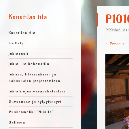
P101
Knuutilan tila
Published
10.1
Valikko
Skip to content
Knuutilan tila
Esittely
← Previous
Juhlasuuli
Juhla- ja kokoustila
Juhlien, tilaisuuksien ja
kokouksien järjestäminen
Juhlatilojen varauskalenteri
Savusauna ja kylpytynnyri
Vuokramökki ”Niinilä”
Galleria