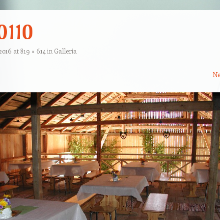
0110
.2016
at
819 × 614
in
Galleria
Ne