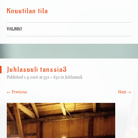
Knuutilan tila
VALIKKO
Skip to content
Juhlasuuli tanssia3
Published
1.9.2016
at
352 × 632
in
Juhlasuuli
← Previous
Next →